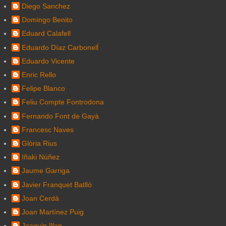
Diego Sanchez
Domingo Benito
Eduard Calafell
Eduardo Díaz Carbonelĺ
Eduardo Vicente
Enric Rello
Felipe Blanco
Feliu Compte Fontrodona
Fernando Font de Gayà
Francesc Naves
Glòria Rius
Iñaki Núñez
Jaume Garriga
Javier Franquet Batlló
Joan Cerdà
Joan Martínez Puig
Joaquin Illan