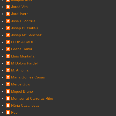
Jordà Vitó
Jordi Ivern
José L. Zorrilla
Josep Bussalleu
Josep Mª Sánchez
LLUÏSA CAUHÉ
Leena Ranki
Lluís Montañá
M Dolors Pardell
M. Antònia
Maria Gomez Casas
Mercè Guiu
Miquel Bruno
Montserrat Carreras Ribó
Núria Casanovas
Pep