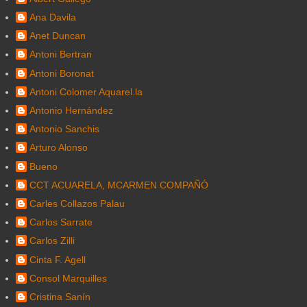
Ana Davila
Anet Duncan
Antoni Bertran
Antoni Boronat
Antoni Colomer Aquarel.la
Antonio Hernández
Antonio Sanchis
Arturo Alonso
Bueno
CCT ACUARELA, MCARMEN COMPAÑÓ
Carles Collazos Palau
Carlos Sarrate
Carlos Zilli
Cinta F. Agell
Consol Marquilles
Cristina Sanín