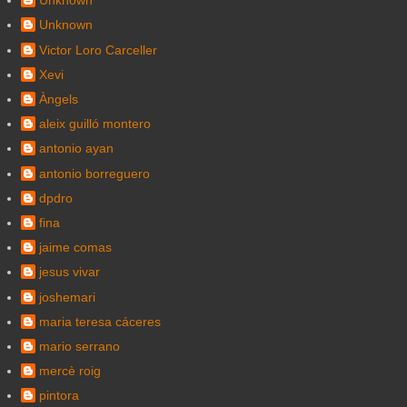
Unknown
Unknown
Victor Loro Carceller
Xevi
Àngels
aleix guilló montero
antonio ayan
antonio borreguero
dpdro
fina
jaime comas
jesus vivar
joshemari
maria teresa cáceres
mario serrano
mercè roig
pintora