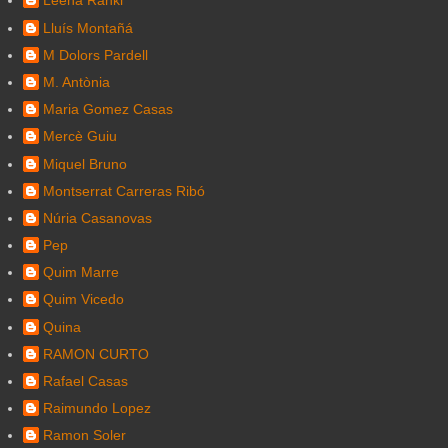
Leena Ranki
Lluís Montañá
M Dolors Pardell
M. Antònia
Maria Gomez Casas
Mercè Guiu
Miquel Bruno
Montserrat Carreras Ribó
Núria Casanovas
Pep
Quim Marre
Quim Vicedo
Quina
RAMON CURTO
Rafael Casas
Raimundo Lopez
Ramon Soler