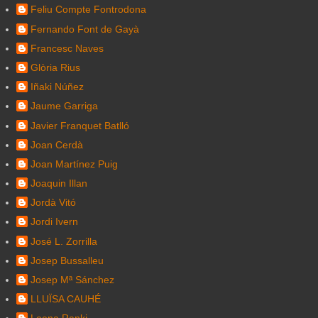
Feliu Compte Fontrodona
Fernando Font de Gayà
Francesc Naves
Glòria Rius
Iñaki Núñez
Jaume Garriga
Javier Franquet Batlló
Joan Cerdà
Joan Martínez Puig
Joaquin Illan
Jordà Vitó
Jordi Ivern
José L. Zorrilla
Josep Bussalleu
Josep Mª Sánchez
LLUÏSA CAUHÉ